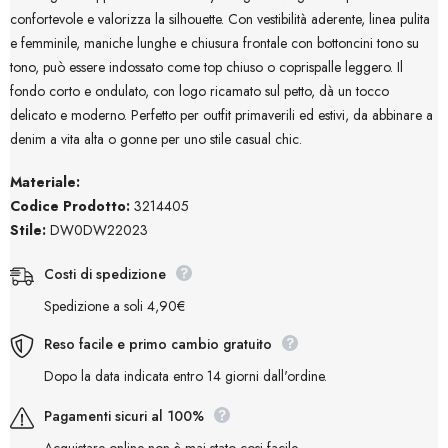
confortevole e valorizza la silhouette. Con vestibilità aderente, linea pulita
e femminile, maniche lunghe e chiusura frontale con bottoncini tono su
tono, può essere indossato come top chiuso o coprispalle leggero. Il
fondo corto e ondulato, con logo ricamato sul petto, dà un tocco
delicato e moderno. Perfetto per outfit primaverili ed estivi, da abbinare a
denim a vita alta o gonne per uno stile casual chic.
Materiale:
Codice Prodotto:
3214405
Stile:
DW0DW22023
Costi di spedizione
Spedizione a soli 4,90€
Reso facile e primo cambio gratuito
Dopo la data indicata entro 14 giorni dall'ordine.
Pagamenti sicuri al 100%
Acquistare online non è mai stato cosi facile