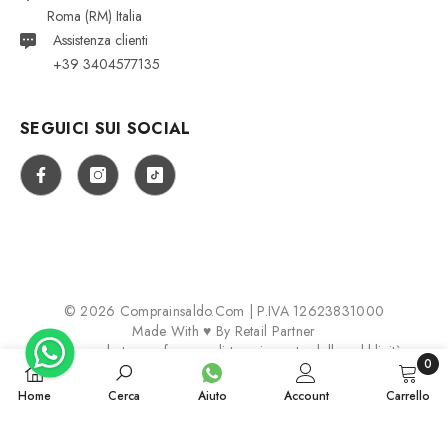
Roma (RM) Italia
Assistenza clienti
+39 3404577135
SEGUICI SUI SOCIAL
© 2026 Comprainsaldo.com | P.IVA 12623831000
Made With ♥ By
Retail Partner
Aggiorna le tue preferenze di tracciamento della pubblicità
0
0
Payment
Home
Cerca
Aiuto
Account
Carrello
articol
methods