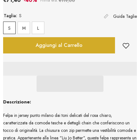
€71,40
-40%
Prima era:
€119,00
Taglia:
S
Guida Taglie
S
M
L
Aggiungi al Carrello
Descrizione:
Felpa in jersey punto milano dai toni delicati del rosa chiaro,
caratterizzata da comode tasche e dettagli chain che conferiscono un
tocco di originalità. La chiusura con zip permette una vestibilità comoda e
pratica. Appartenente alla linea "Liu Jo Better", questa felpa rappresenta un