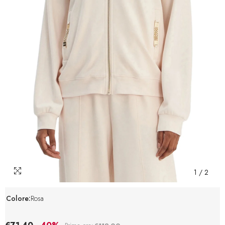
1
/
2
Colore:
Rosa