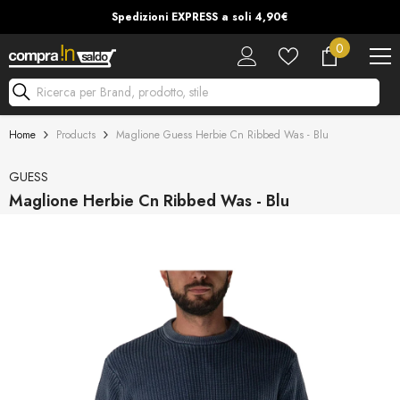
Vai Al Contenuto
Spedizioni EXPRESS a soli 4,90€
0
0
articoli
Ricerca per Brand, prodotto, stile
Home
Products
Maglione Guess Herbie Cn Ribbed Was - Blu
GUESS
Maglione Herbie Cn Ribbed Was - Blu