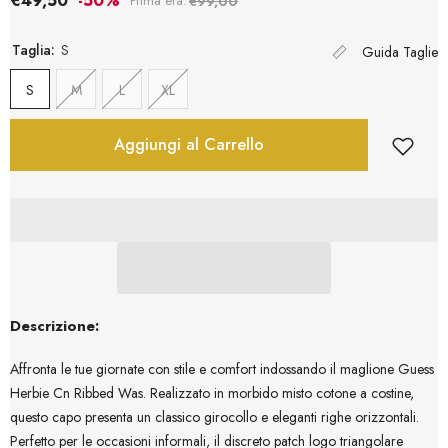
€49,50
-50%
Prima era:
€99,00
Taglia:
S
Guida Taglie
S
M
L
XL
Aggiungi al Carrello
Descrizione:
Affronta le tue giornate con stile e comfort indossando il maglione Guess
Herbie Cn Ribbed Was. Realizzato in morbido misto cotone a costine,
questo capo presenta un classico girocollo e eleganti righe orizzontali.
Perfetto per le occasioni informali, il discreto patch logo triangolare