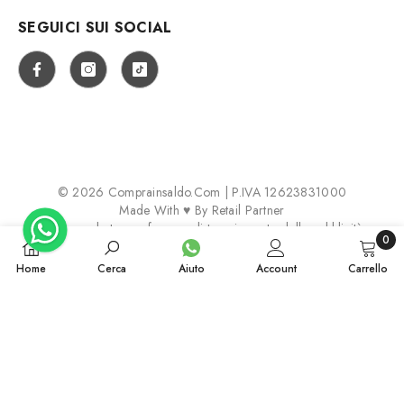
SEGUICI SUI SOCIAL
© 2026 Comprainsaldo.com | P.IVA 12623831000
Made With ♥ By
Retail Partner
Aggiorna le tue preferenze di tracciamento della pubblicità
0
0
Payment
Home
Cerca
Aiuto
Account
Carrello
articol
methods