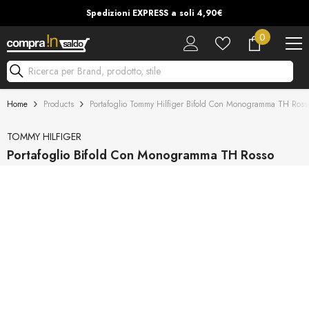
Vai Al Contenuto
Spedizioni EXPRESS a soli 4,90€
0
0
articoli
Ricerca per Brand, prodotto, stile
Home
Products
Portafoglio Tommy Hilfiger Bifold Con Monogramma TH Ross
TOMMY HILFIGER
Portafoglio Bifold Con Monogramma TH Rosso