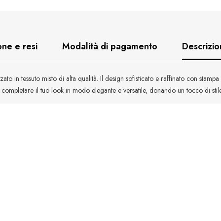
ne e resi
Modalità di pagamento
Descrizio
to in tessuto misto di alta qualità. Il design sofisticato e raffinato con stam
 completare il tuo look in modo elegante e versatile, donando un tocco di stile 