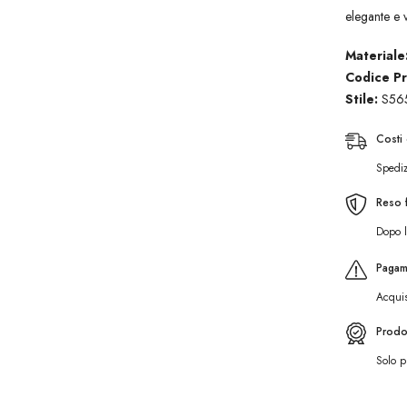
elegante e v
Materiale
Codice Pr
Stile:
S565
Costi
Spediz
Reso f
Dopo l
Pagam
Acquis
Prodot
Solo pr