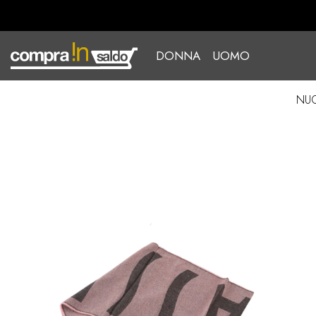
Vai Al Contenuto
DONNA
UOMO
NUO