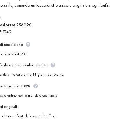
ersatile, donando un tocco di stile unico e originale a ogni outfit.
:
odotto:
256990
 1749
 di spedizione
ione a soli 4,90€
acile e primo cambio gratuito
a data indicata entro 14 giorni dall'ordine.
enti sicuri al 100%
tare online non è mai stato cosi facile
ti originali
odotti certificati dalle aziende ufficiali