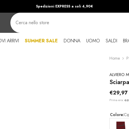
Spedizioni EXPRESS a soli 4,90€
VI ARRIVI
SUMMER SALE
DONNA
UOMO
SALDI
BR
Home
P
ALVIERO M
Sciarp
€29,97
Prima era:
€3
Colore:
Cip