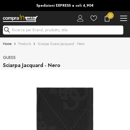
Vai Al Contenuto
Spedizioni EXPRESS a soli 4,90€
0
0
articoli
Ricerca per Brand, prodotto, stile
Home
Products
Sciarpa Guess Jacquard - Nero
GUESS
Sciarpa Jacquard - Nero