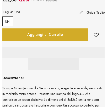
€52,00
-20%
Prima era:
€65,00
Taglia:
UNI
Guida Taglie
UNI
Aggiungi al Carrello
Descrizione:
Sciarpa Guess Jacquard - Nero: comoda, elegante e versatile, realizzata
in morbido misto cotone. Presenta una stampa del logo 4G che
conferisce un tocco distintivo. Le dimensioni di 8x12x2 cm la rendono
pratica da indossare e trasportare ovunque. Un accessorio perfetto per