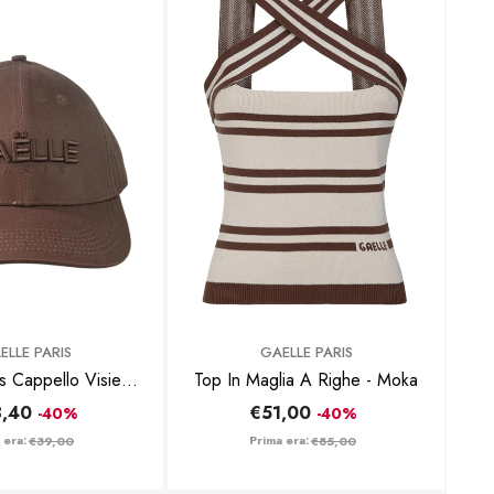
BRAND:
ELLE PARIS
GAELLE PARIS
s Cappello Visiera
Top In Maglia A Righe - Moka
camo 3d Moka
,40
€51,00
-40%
-40%
 era:
Prima era:
€39,00
€85,00