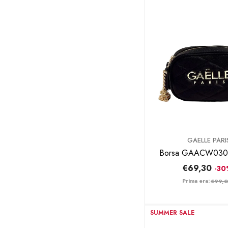
BRAND:
GAELLE PARI
Borsa GAACW0
€69,30
-3
Prima era:
€99,
SUMMER SALE