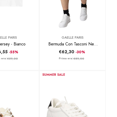
BRAND:
ELLE PARIS
GAELLE PARIS
T-Shirt Jersey - Bianco
Bermuda Con Tasconi New
Ibiza - Beige
6,55
€62,30
-55%
-30%
 era:
Prima era:
€59,00
€89,00
SUMMER SALE