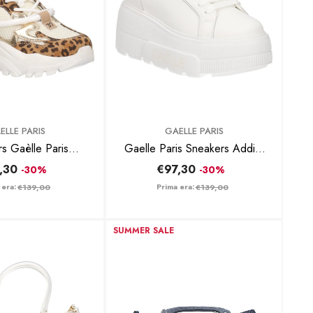
BRAND:
ELLE PARIS
GAELLE PARIS
s Gaèlle Paris
Gaelle Paris Sneakers Addict
628 Animalier
Platform In Action Bianco
,30
€97,30
-30%
-30%
 era:
Prima era:
€139,00
€139,00
SUMMER SALE