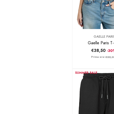
BRAND:
GAELLE PARI
Gaelle Paris T-
GAABW09237 -
€38,50
-3
Prima era:
€55,
SUMMER SALE