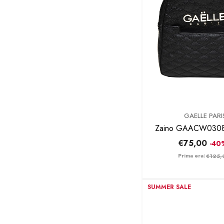
BRAND:
GAELLE PARI
Zaino GAACW03
€75,00
-40
Prima era:
€125,
SUMMER SALE