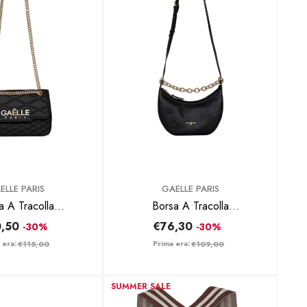
BRAND:
ELLE PARIS
GAELLE PARIS
a A Tracolla
Borsa A Tracolla
GAACW03078 Nero
GAACW03067 Nero
,50
€76,30
-30%
-30%
 era:
Prima era:
€115,00
€109,00
SUMMER SALE