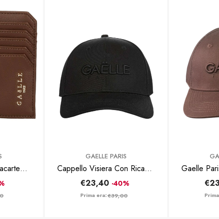
BRAND:
BRAND:
S
GAELLE PARIS
GA
tacarte
Cappello Visiera Con Ricamo
Gaelle Pari
Moka
3d - Nero
Con Ri
€23,40
€23
0%
-40%
Prima era:
Prima
00
€39,00