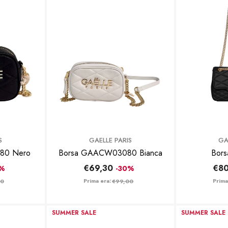
BRAND:
BRAND:
GA
S
GAELLE PARIS
Bors
3080 Nero
Borsa GAACW03080 Bianca
€80
€69,30
0%
-30%
Prima
Prima era:
00
€99,00
SUMMER SALE
SUMMER SALE