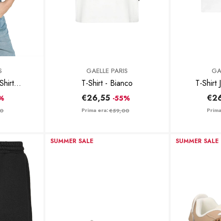
BRAND:
BRAND:
S
GAELLE PARIS
GA
Shirt
T-Shirt - Bianco
 Nero
€26,55
€2
0%
-55%
Prima era:
Prima
00
€59,00
SUMMER SALE
SUMMER SALE