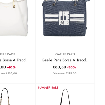
BRAND:
ELLE PARIS
GAELLE PARIS
s Borsa A Tracolla
Gaelle Paris Borsa A Tracolla
03131 Bianco
GAACW03112 Blu
,00
€80,50
-40%
-30%
 era:
Prima era:
€135,00
€115,00
SUMMER SALE