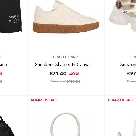
BRAND:
BRAND:
S
GAELLE PARIS
GA
sico
Sneakers Skaters In Canvass -
Sneaker
ABM01694 - Nero
Beige
GACAW01
€71,40
€97
0%
-40%
Prima era:
Prima
00
€119,00
SUMMER SALE
SUMMER SALE