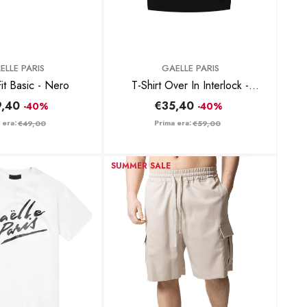
BRAND:
ELLE PARIS
GAELLE PARIS
T-Shirt Fit Basic - Nero
T-Shirt Over In Interlock -
Nero
,40
€35,40
-40%
-40%
 era:
Prima era:
€49,00
€59,00
SUMMER SALE