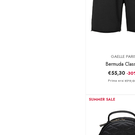
BRAND:
GAELLE PARI
Bermuda Clas
GA
€55,30
-3
Prima era:
€79,
SUMMER SALE