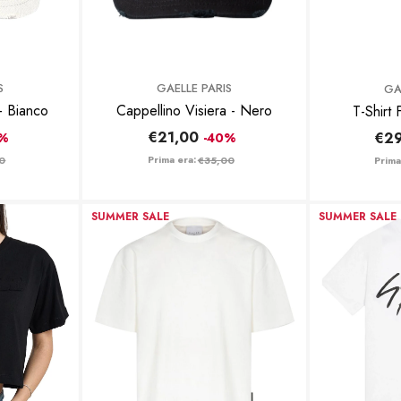
BRAND:
BRAND:
S
GAELLE PARIS
GA
Cappellino Visiera - Bianco
Cappellino Visiera - Nero
€21,00
€29
0%
-40%
Prima era:
Prima
0
€35,00
SUMMER SALE
SUMMER SALE