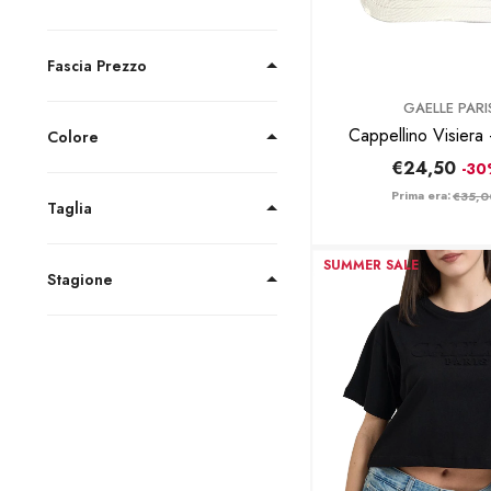
Fascia Prezzo
BRAND:
GAELLE PARI
Colore
€24,50
-3
Prima era:
€35,0
Taglia
SUMMER SALE
Stagione