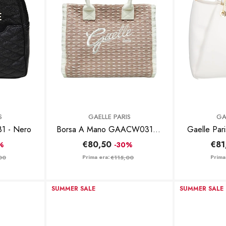
BRAND:
BRAND:
S
GAELLE PARIS
GA
081 - Nero
Borsa A Mano GAACW03182
Gaelle Pari
Beige
GAACW
€80,50
€81
%
-30%
Prima era:
Prima
00
€115,00
SUMMER SALE
SUMMER SALE