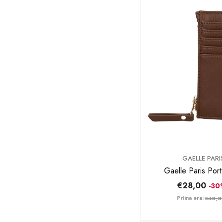
BRAND:
GAELLE PARI
Gaelle Paris Por
GAACW03035 
€28,00
-3
Prima era:
€40,