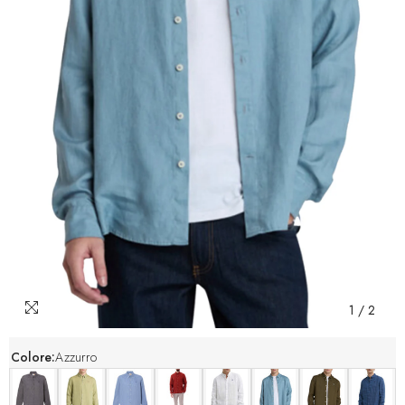
1
/
2
Colore:
Azzurro