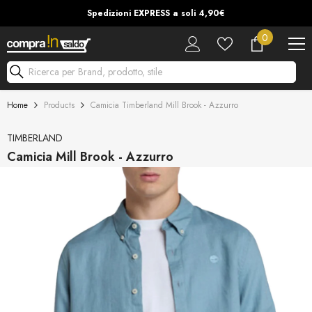
Vai Al Contenuto
Spedizioni EXPRESS a soli 4,90€
0
0
articoli
Ricerca per Brand, prodotto, stile
Home
Products
Camicia Timberland Mill Brook - Azzurro
TIMBERLAND
Camicia Mill Brook - Azzurro