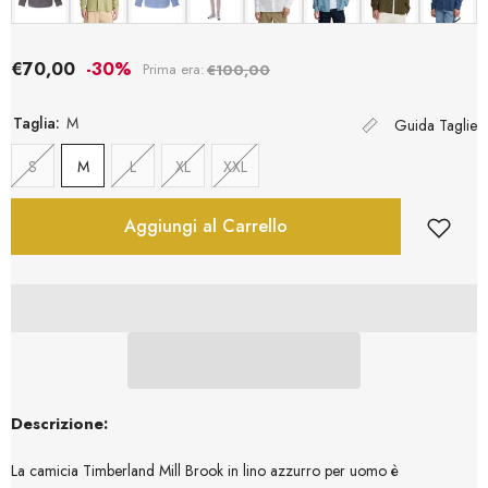
€70,00
-30%
Prima era:
€100,00
Taglia:
M
Guida Taglie
S
M
L
XL
XXL
Aggiungi al Carrello
Descrizione:
La camicia Timberland Mill Brook in lino azzurro per uomo è