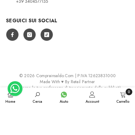
+39 3404577135
SEGUICI SUI SOCIAL
© 2026 Comprainsaldo.com | P.IVA 12623831000
Made With ♥ By
Retail Partner
Aggiorna le tue preferenze di tracciamento della pubblicità
0
0
Payment
Home
Cerca
Aiuto
Account
Carrello
articol
methods