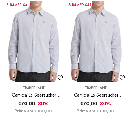
SUMMER SALE
SUMMER SALE
BRAND:
BRAND:
TIMBERLAND
TIMBERLAND
Camicia Ls Seersucker
Camicia Ls Seersucker
Striped - Blu
Striped - Blu
€70,00
-30%
€70,00
-30%
Prima era:
Prima era:
€100,00
€100,00